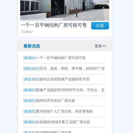
一千一百平钢结构厂房可租可售
出租
1100m²
最新信息
更多>>
[德城区]
一千一百平钢结构厂房可租可售
[周边地区]
齐河，现房，带院，带牛腿，6000平厂房
出售 层高9.5
[周边地区]
德州正辰智慧城产业园销售开启
[德城区]
新建产业园的车间8000平出租，可办公，交
通便利
[德城区]
德州经济开发区厂房出租
[德城区]
黄河涯镇个人厂房出租，有意者电联
[德城区]
出租|德州德城天衢工业园厂房出租
[齐河县]
齐河带院独栋厂房出售