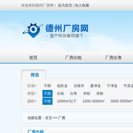
欢迎来到德州厂房网！
设为首页
|
加入收藏
首页
厂房出租
厂房出售
筛选
区域>
不限
临邑县
乐陵市
夏津县
宁津县
平原
类型>
不限
出租
出售
求租
求购
面积>
不限
1000m²以下
1000-3000m²
3000-5000m²
当前位置：
首页
>> 厂房
厂房出租