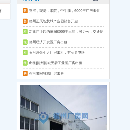
售
齐河，现房，带院，带牛腿，6000平厂房出售
页
层高9.5
售
德州正辰智慧城产业园销售开启
租
新建产业园的车间8000平出租，可办公，交通便
利
租
德州经济开发区厂房出租
租
黄河涯镇个人厂房出租，有意者电联
租
出租|德州德城天衢工业园厂房出租
售
齐河带院独栋厂房出售