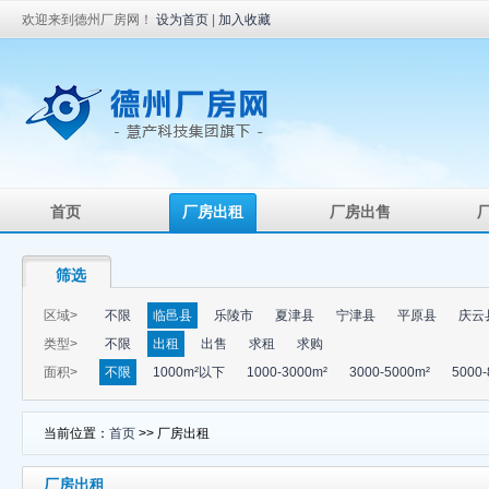
欢迎来到德州厂房网！
设为首页
|
加入收藏
首页
厂房出租
厂房出售
筛选
区域>
不限
临邑县
乐陵市
夏津县
宁津县
平原县
庆云
类型>
不限
出租
出售
求租
求购
面积>
不限
1000m²以下
1000-3000m²
3000-5000m²
5000-
当前位置：
首页
>> 厂房出租
厂房出租