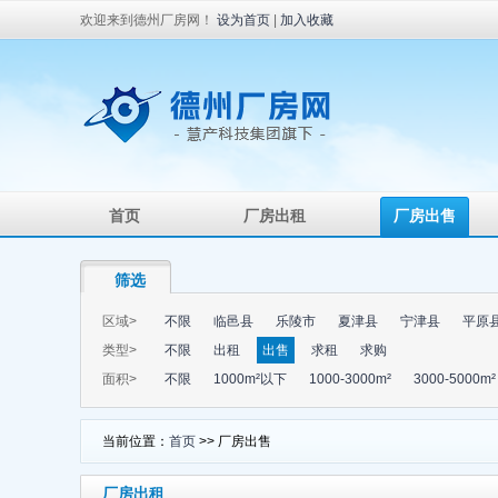
欢迎来到德州厂房网！
设为首页
|
加入收藏
首页
厂房出租
厂房出售
筛选
区域>
不限
临邑县
乐陵市
夏津县
宁津县
平原
类型>
不限
出租
出售
求租
求购
面积>
不限
1000m²以下
1000-3000m²
3000-5000m²
当前位置：
首页
>> 厂房出售
厂房出租