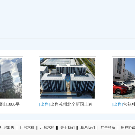
山1000平
[出售]
出售苏州北全新国土独
[出售]
常熟
发办公轻生
栋分层厂房出售即买即用
2500
厂房出售
||
厂房求租
||
厂房求购
||
关于我们
||
联系我们
||
广告联系
||
用户协