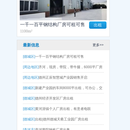
一千一百平钢结构厂房可租可售
出租
1100m²
最新信息
更多>>
[德城区]
一千一百平钢结构厂房可租可售
[周边地区]
齐河，现房，带院，带牛腿，6000平厂房
出售 层高9.5
[周边地区]
德州正辰智慧城产业园销售开启
[德城区]
新建产业园的车间8000平出租，可办公，交
通便利
[德城区]
德州经济开发区厂房出租
[德城区]
黄河涯镇个人厂房出租，有意者电联
[德城区]
出租|德州德城天衢工业园厂房出租
[齐河县]
齐河带院独栋厂房出售