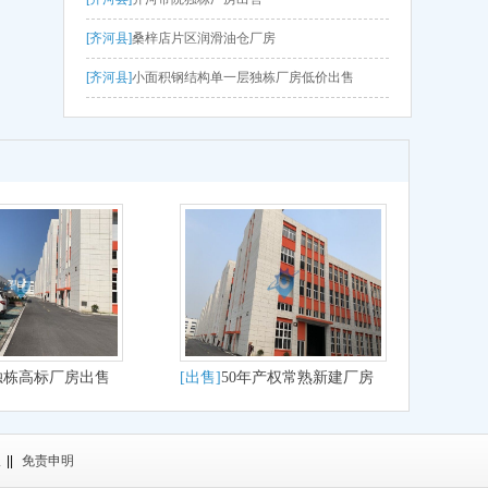
[齐河县]
桑梓店片区润滑油仓厂房
[齐河县]
小面积钢结构单一层独栋厂房低价出售
独栋高标厂房出售
[出售]
50年产权常熟新建厂房
1800至9000非中介
议
||
免责申明