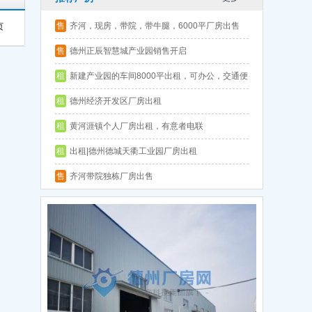
售
齐河，现房，带院，带牛腿，6000平厂房出售
页
层高9.5
售
德州正辰智慧城产业园销售开启
租
新建产业园的车间8000平出租，可办公，交通便
利
租
德州经济开发区厂房出租
租
黄河涯镇个人厂房出租，有意者电联
租
出租|德州德城天衢工业园厂房出租
售
齐河带院独栋厂房出售