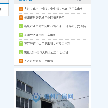
售
齐河，现房，带院，带牛腿，6000平厂房出售
页
层高9.5
售
德州正辰智慧城产业园销售开启
租
新建产业园的车间8000平出租，可办公，交通便
利
租
德州经济开发区厂房出租
租
黄河涯镇个人厂房出租，有意者电联
租
出租|德州德城天衢工业园厂房出租
售
齐河带院独栋厂房出售