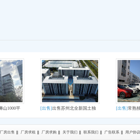
山1000平
[出售]
出售苏州北全新国土独
[出售]
常熟
发办公轻生
栋分层厂房出售即买即用
2500
厂房出售
||
厂房求租
||
厂房求购
||
关于我们
||
联系我们
||
广告联系
||
用户协