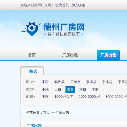
欢迎来到德州厂房网！
设为首页
|
加入收藏
首页
厂房出租
厂房出售
筛选
区域>
不限
临邑县
乐陵市
夏津县
宁津县
平原
类型>
不限
出租
出售
求租
求购
面积>
不限
1000m²以下
1000-3000m²
3000-5000m²
当前位置：
首页
>> 厂房出售
厂房出租