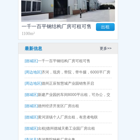
一千一百平钢结构厂房可租可售
出租
1100m²
最新信息
更多>>
[德城区]
一千一百平钢结构厂房可租可售
[周边地区]
齐河，现房，带院，带牛腿，6000平厂房
出售 层高9.5
[周边地区]
德州正辰智慧城产业园销售开启
[德城区]
新建产业园的车间8000平出租，可办公，交
通便利
[德城区]
德州经济开发区厂房出租
[德城区]
黄河涯镇个人厂房出租，有意者电联
[德城区]
出租|德州德城天衢工业园厂房出租
[齐河县]
齐河带院独栋厂房出售