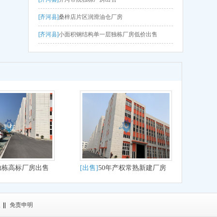
[齐河县]
桑梓店片区润滑油仓厂房
[齐河县]
小面积钢结构单一层独栋厂房低价出售
独栋高标厂房出售
[出售]
50年产权常熟新建厂房
1800至9000非中介
议
||
免责申明