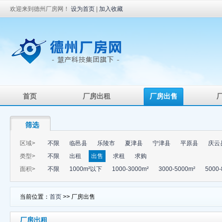
欢迎来到德州厂房网！
设为首页
|
加入收藏
首页
厂房出租
厂房出售
筛选
区域>
不限
临邑县
乐陵市
夏津县
宁津县
平原县
庆云
类型>
不限
出租
出售
求租
求购
面积>
不限
1000m²以下
1000-3000m²
3000-5000m²
5000-
当前位置：
首页
>> 厂房出售
厂房出租