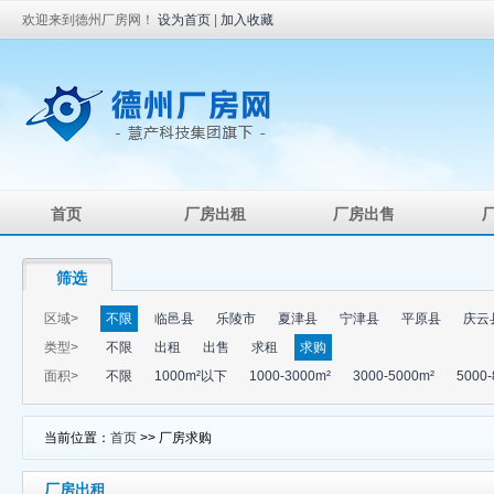
欢迎来到德州厂房网！
设为首页
|
加入收藏
首页
厂房出租
厂房出售
筛选
区域>
不限
临邑县
乐陵市
夏津县
宁津县
平原县
庆云
类型>
不限
出租
出售
求租
求购
面积>
不限
1000m²以下
1000-3000m²
3000-5000m²
5000-
当前位置：
首页
>> 厂房求购
厂房出租