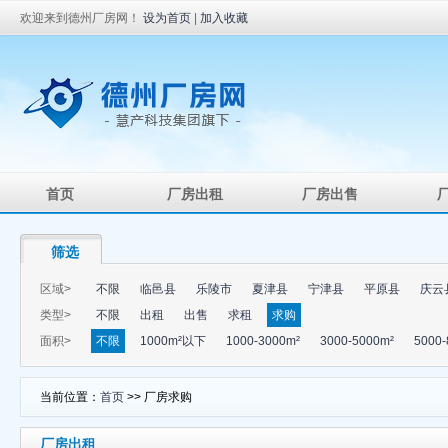
欢迎来到德州厂房网！
设为首页
|
加入收藏
首页
厂房出租
厂房出售
筛选
区域>
不限
临邑县
乐陵市
夏津县
宁津县
平原县
庆云
类型>
不限
出租
出售
求租
求购
面积>
不限
1000m²以下
1000-3000m²
3000-5000m²
5000-
当前位置：
首页
>> 厂房求购
厂房出租