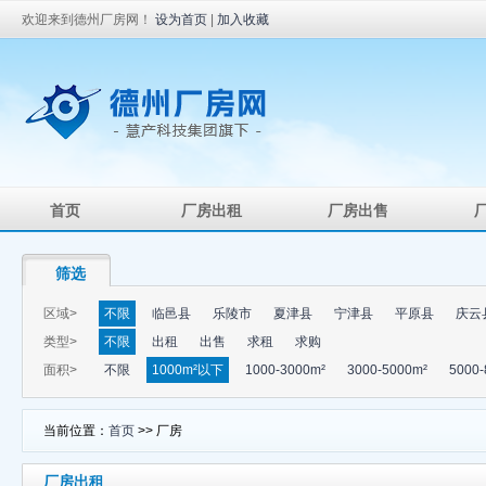
欢迎来到德州厂房网！
设为首页
|
加入收藏
首页
厂房出租
厂房出售
筛选
区域>
不限
临邑县
乐陵市
夏津县
宁津县
平原县
庆云
类型>
不限
出租
出售
求租
求购
面积>
不限
1000m²以下
1000-3000m²
3000-5000m²
5000-
当前位置：
首页
>> 厂房
厂房出租