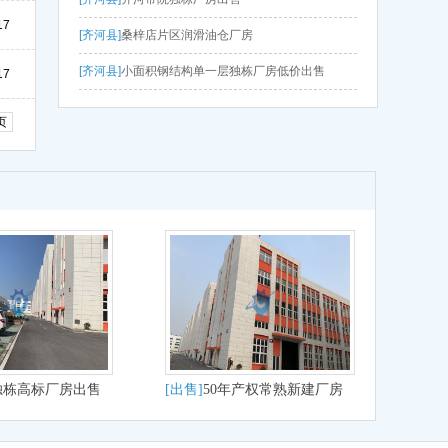
17
[齐河县]
桑梓店片区润滑油仓厂房
[齐河县]
小面积钢结构单一层独栋厂房低价出售
17
页
独栋高标厂房出售
[出售]
50年产权常熟新建厂房
1800至9000非中介