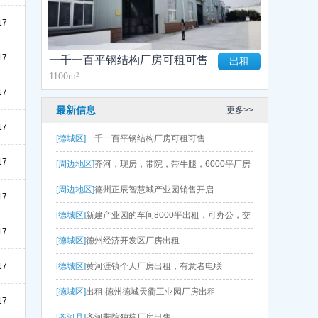
17
17
一千一百平钢结构厂房可租可售
出租
1100m²
17
最新信息
更多>>
17
[德城区]
一千一百平钢结构厂房可租可售
17
[周边地区]
齐河，现房，带院，带牛腿，6000平厂房
出售 层高9.5
[周边地区]
德州正辰智慧城产业园销售开启
17
[德城区]
新建产业园的车间8000平出租，可办公，交
17
通便利
[德城区]
德州经济开发区厂房出租
17
[德城区]
黄河涯镇个人厂房出租，有意者电联
[德城区]
出租|德州德城天衢工业园厂房出租
17
[齐河县]
齐河带院独栋厂房出售