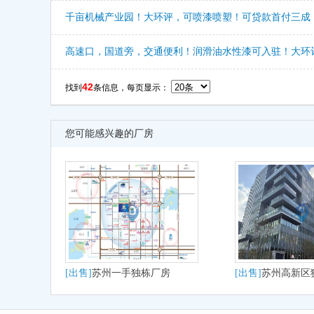
千亩机械产业园！大环评，可喷漆喷塑！可贷款首付三成
高速口，国道旁，交通便利！润滑油水性漆可入驻！大环
42
找到
条信息，每页显示：
您可能感兴趣的厂房
[出售]
苏州一手独栋厂房
[出售]
苏州高新区狮
大平层户型适合研