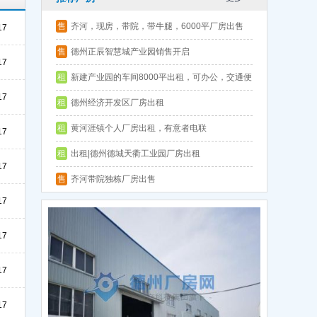
售
齐河，现房，带院，带牛腿，6000平厂房出售
17
层高9.5
售
德州正辰智慧城产业园销售开启
17
租
新建产业园的车间8000平出租，可办公，交通便
17
利
租
德州经济开发区厂房出租
租
黄河涯镇个人厂房出租，有意者电联
17
租
出租|德州德城天衢工业园厂房出租
17
售
齐河带院独栋厂房出售
17
17
17
17