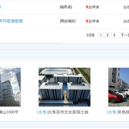
！
9
[临邑县]
元/平米
11/
评可喷漆喷塑
9
[周边地区]
元/平米
11/
1/3页
1
2
3
下一
山1000平
[出售]
出售苏州北全新国土独
[出售]
常熟
发办公轻生
栋分层厂房出售即买即用
2500