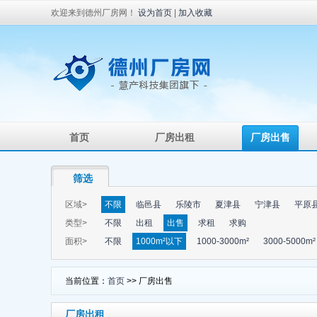
欢迎来到德州厂房网！
设为首页
|
加入收藏
首页
厂房出租
厂房出售
筛选
区域>
不限
临邑县
乐陵市
夏津县
宁津县
平原
类型>
不限
出租
出售
求租
求购
面积>
不限
1000m²以下
1000-3000m²
3000-5000m²
当前位置：
首页
>> 厂房出售
厂房出租