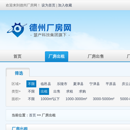
欢迎来到德州厂房网！
设为首页
|
加入收藏
首页
厂房出租
厂房出售
筛选
区域>
不限
临邑县
乐陵市
夏津县
宁津县
平原县
庆云
类型>
不限
出租
出售
求租
求购
面积>
不限
1000m²以下
1000-3000m²
3000-5000m²
5000-
当前位置：
首页
>> 厂房出租
厂房出租