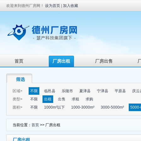
欢迎来到德州厂房网！
设为首页
|
加入收藏
首页
厂房出租
厂房出售
筛选
区域>
不限
临邑县
乐陵市
夏津县
宁津县
平原县
庆云
类型>
不限
出租
出售
求租
求购
面积>
不限
1000m²以下
1000-3000m²
3000-5000m²
5000-
当前位置：
首页
>> 厂房出租
厂房出租