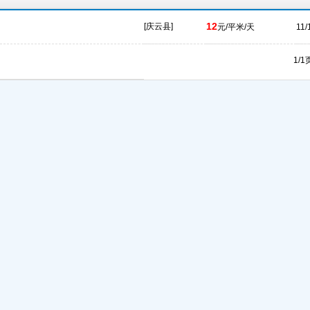
12
[庆云县]
元/平米/天
11/
1/1