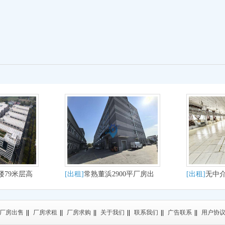
楼79米层高
[出租]
常熟董浜2900平厂房出
[出租]
无中介
租适合纺织布料圆机经编轻工
房二楼服装
业
厂房出售
||
厂房求租
||
厂房求购
||
关于我们
||
联系我们
||
广告联系
||
用户协