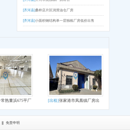
[齐河县]
桑梓店片区润滑油仓厂房
[齐河县]
小面积钢结构单一层独栋厂房低价出售
常熟董浜675平厂
[出租]
张家港市凤凰镇厂房出
仓储电商纺织电子
租
议
||
免责申明