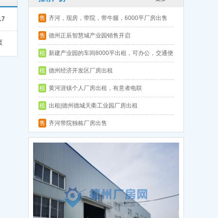
售
齐河，现房，带院，带牛腿，6000平厂房出售
17
层高9.5
售
德州正辰智慧城产业园销售开启
页
租
新建产业园的车间8000平出租，可办公，交通便
利
租
德州经济开发区厂房出租
租
黄河涯镇个人厂房出租，有意者电联
租
出租|德州德城天衢工业园厂房出租
售
齐河带院独栋厂房出售