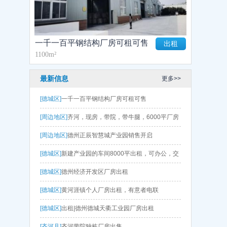
一千一百平钢结构厂房可租可售
出租
1100m²
最新信息
更多>>
[德城区]
一千一百平钢结构厂房可租可售
[周边地区]
齐河，现房，带院，带牛腿，6000平厂房
出售 层高9.5
[周边地区]
德州正辰智慧城产业园销售开启
[德城区]
新建产业园的车间8000平出租，可办公，交
通便利
[德城区]
德州经济开发区厂房出租
[德城区]
黄河涯镇个人厂房出租，有意者电联
[德城区]
出租|德州德城天衢工业园厂房出租
[齐河县]
齐河带院独栋厂房出售