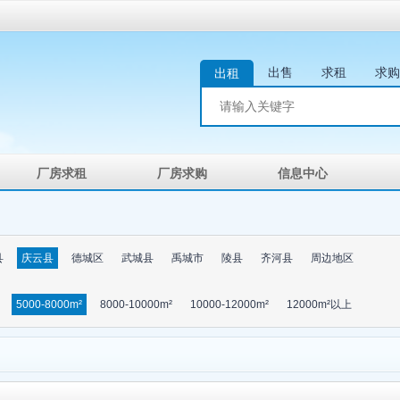
出售
求租
求购
出租
厂房求租
厂房求购
信息中心
县
庆云县
德城区
武城县
禹城市
陵县
齐河县
周边地区
5000-8000m²
8000-10000m²
10000-12000m²
12000m²以上