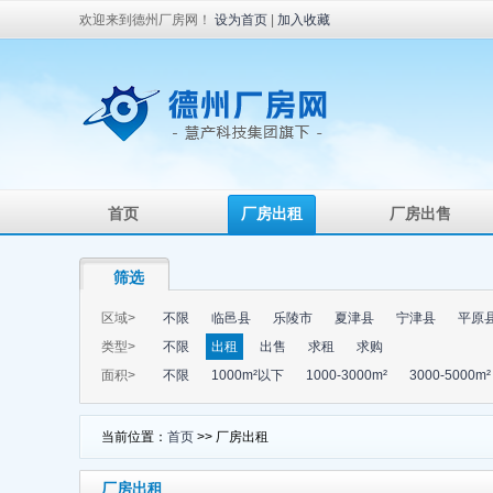
欢迎来到德州厂房网！
设为首页
|
加入收藏
首页
厂房出租
厂房出售
筛选
区域>
不限
临邑县
乐陵市
夏津县
宁津县
平原
类型>
不限
出租
出售
求租
求购
面积>
不限
1000m²以下
1000-3000m²
3000-5000m²
当前位置：
首页
>> 厂房出租
厂房出租