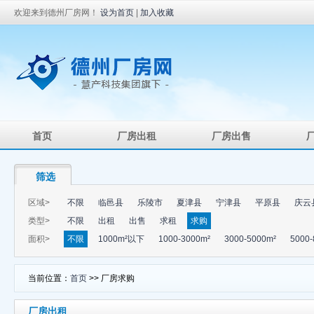
欢迎来到德州厂房网！
设为首页
|
加入收藏
首页
厂房出租
厂房出售
筛选
区域>
不限
临邑县
乐陵市
夏津县
宁津县
平原县
庆云
类型>
不限
出租
出售
求租
求购
面积>
不限
1000m²以下
1000-3000m²
3000-5000m²
5000-
当前位置：
首页
>> 厂房求购
厂房出租