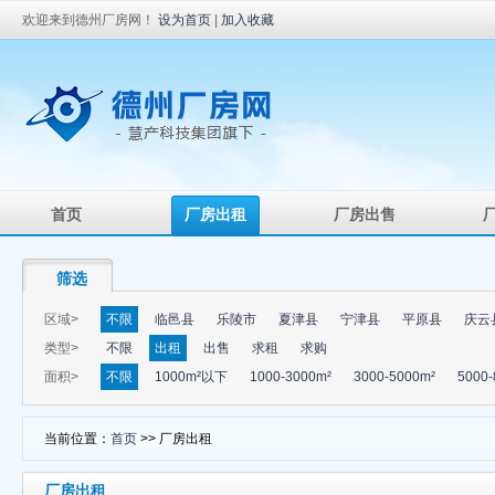
欢迎来到德州厂房网！
设为首页
|
加入收藏
首页
厂房出租
厂房出售
筛选
区域>
不限
临邑县
乐陵市
夏津县
宁津县
平原县
庆云
类型>
不限
出租
出售
求租
求购
面积>
不限
1000m²以下
1000-3000m²
3000-5000m²
5000-
当前位置：
首页
>> 厂房出租
厂房出租